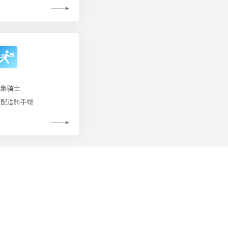
花集骑士
自配送骑手端