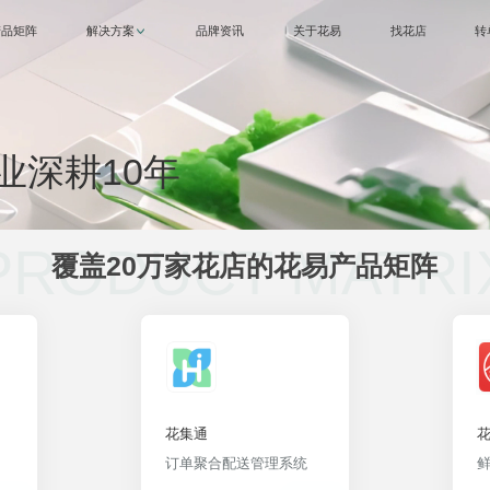
产品矩阵
解决方案
品牌资讯
关于花易
找花店
转
业深耕19年
PRODUCT MATRI
覆盖20万家花店的花易产品矩阵
花集通
订单聚合配送管理系统