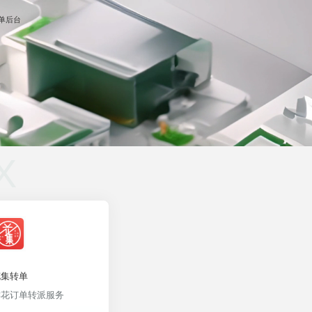
单后台
X
花集转单
鲜花订单转派服务