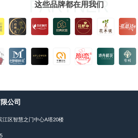
PARTNER
这些品牌都在用我们
有限公司
江区智慧之门中心A塔20楼
5